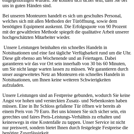
entgegenbringen würden. Sie können sich sicher sein, dass Sie bei
uns in guten Händen sind.
Bei unseren Monteuren handelt es sich um geschultes Personal,
welches sich mit allen Methoden der Türöffnung, sowie dem
benötigten Equipment auskennt. Die Erfolgsquote von 90 Prozent
mit der gewaltfreien Methode spiegelt die qualitative Arbeit unserer
hochgeschätzten Mitarbeiter wieder.
Unsere Leistungen beinhalten ein schnelles Handeln in
Notsituationen und eine fast tägliche Verfügbarkeit rund um die Uhr.
Diese gilt ebenso am Wochenende und an Feiertagen. Dabei
garantieren wir das vor Ort sein innerhalb von 30 bis 60 Minuten,
um Sie nicht lange warten lassen zu müssen. Wir garantieren durch
unser ausgeweitetes Netz an Monteuren ein schnelles Handeln in
Notsituationen, um Ihnen keine weiteren Schwierigkeiten
aufzuladen.
Unsere Leistungen sind an Festpreise gebunden, wodurch Sie keine
Angst vor hohen und versteckten Zusatz- und Nebenkosten haben
müssen. Eine in Ihr Schloss gefallene Tür öffnen wir bereits ab
einem Preis von 79 Euro. Bei uns können Sie sich sicher sein, ein
gerechtes und faires Preis-Leistungs-Verhältnis zu erhalten und
keineswegs in eine Kostenfalle zu tappen. Unser Service ist nicht
nur preiswert, sondern bietet Ihnen durch festgelegte Festpreise die
benötige Zuverlässigkeit.